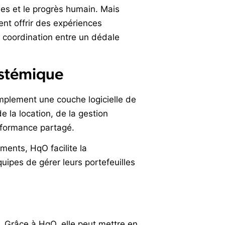
les et le progrès humain. Mais
ent offrir des expériences
a coordination entre un dédale
systémique
mplement une couche logicielle de
e la location, de la gestion
formance partagé.
ments, HqO facilite la
quipes de gérer leurs portefeuilles
. Grâce à HqO, elle peut mettre en