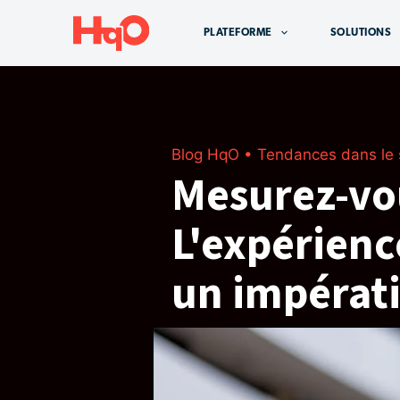
Aller
au
PLATEFORME
SOLUTIONS
contenu
Blog HqO
•
Tendances dans le 
Mesurez-vo
L'expérienc
un impérati