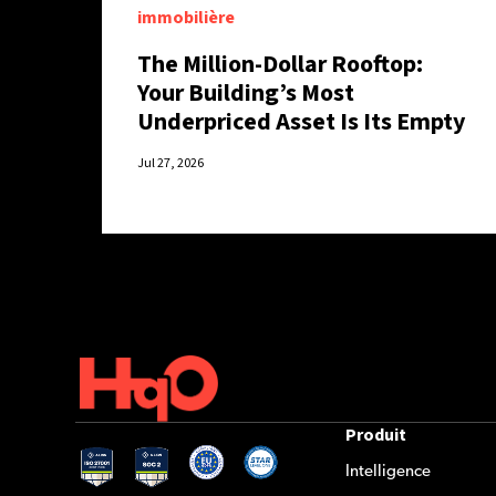
immobilière
The Million-Dollar Rooftop:
Your Building’s Most
Underpriced Asset Is Its Empty
Hours.
Jul 27, 2026
Produit
Intelligence