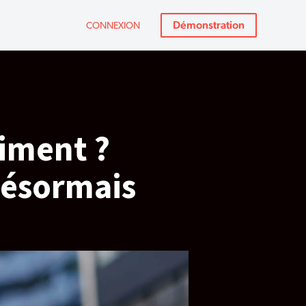
Démonstration
CONNEXION
iment ?
 désormais